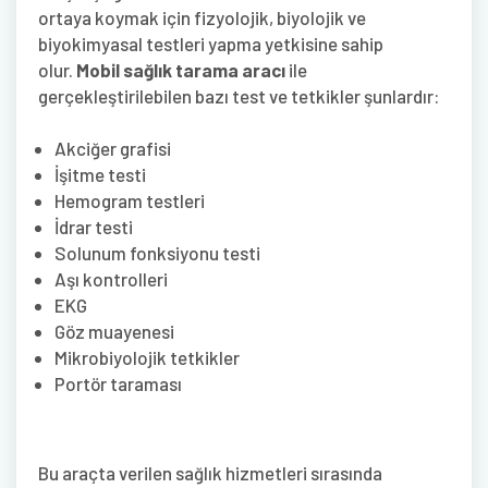
ortaya koymak için fizyolojik, biyolojik ve
biyokimyasal testleri yapma yetkisine sahip
olur.
Mobil sağlık tarama aracı
ile
gerçekleştirilebilen bazı test ve tetkikler şunlardır:
Akciğer grafisi
İşitme testi
Hemogram testleri
İdrar testi
Solunum fonksiyonu testi
Aşı kontrolleri
EKG
Göz muayenesi
Mikrobiyolojik tetkikler
Portör taraması
Bu araçta verilen sağlık hizmetleri sırasında