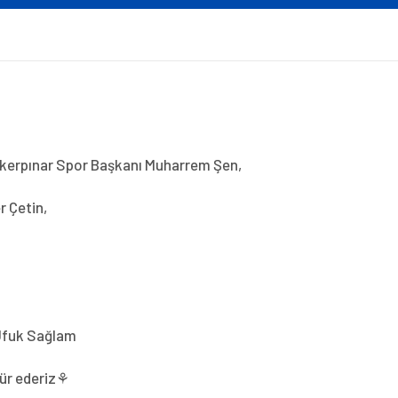
Şekerpınar Spor Başkanı Muharrem Şen,
r Çetin,
 Ufuk Sağlam
kür ederiz⚘