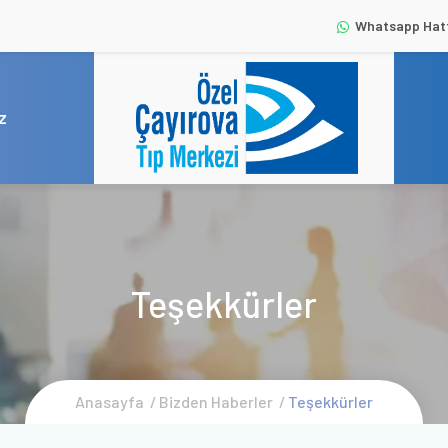
Whatsapp Hattı
Z
Teşekkürler
Anasayfa
Bizden Haberler
Teşekkürler