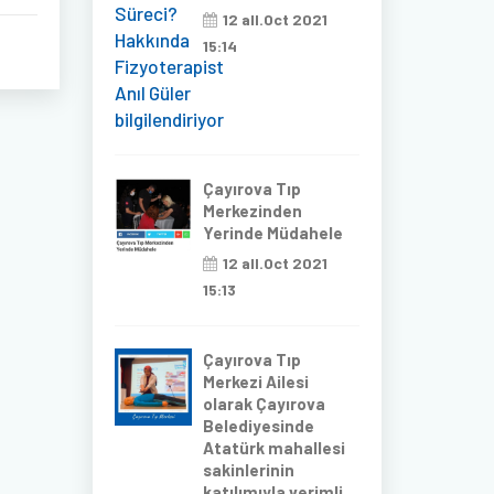
12 all.Oct 2021
15:14
Çayırova Tıp
Merkezinden
Yerinde Müdahele
12 all.Oct 2021
15:13
Çayırova Tıp
Merkezi Ailesi
olarak Çayırova
Belediyesinde
Atatürk mahallesi
sakinlerinin
katılımıyla verimli