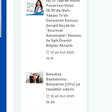
Op.Dr.Yaprak Asma
Pazartesi Günü
18.30'da, Batı
Yakası Tv'de
Deneyimli Sunucu
Şengül Koçak ile
"Anormal
Kanamalar" Konusu
Ile İlgili Önemli
Bilgiler Aktardı.
12 all.Oct 2021
15:31
Belediye
Başkanımız
Bünyamin Çiftçi'ye
teşekkür ederiz.
12 all.Oct 2021
15:28